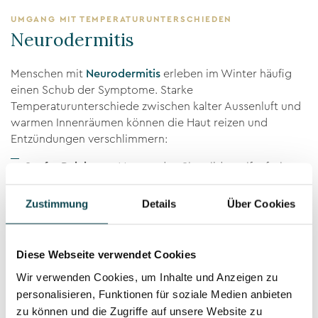
UMGANG MIT TEMPERATURUNTERSCHIEDEN
Neurodermitis
Menschen mit
Neurodermitis
erleben im Winter häufig
einen Schub der Symptome. Starke
Temperaturunterschiede zwischen kalter Aussenluft und
warmen Innenräumen können die Haut reizen und
Entzündungen verschlimmern:
Sanfte Reinigung
: Verwenden Sie milde, seifenfreie
Reinigungsprodukte, um die Haut nicht zusätzlich zu
reizen.
Zustimmung
Details
Über Cookies
Lipidreiche Pflege
: Cremen mit einem hohen
Fettgehalt bilden eine schützende Schicht auf der
Haut, die sie vor dem Austrocknen bewahrt. Spezielle
Diese Webseite verwendet Cookies
Neurodermitis-Pflegeprodukte enthalten oft
Wir verwenden Cookies, um Inhalte und Anzeigen zu
beruhigende Inhaltsstoffe wie Urea oder Panthenol.
personalisieren, Funktionen für soziale Medien anbieten
Hausmittel
: Haferflockenbäder oder Umschläge mit
zu können und die Zugriffe auf unsere Website zu
schwarzem Tee können die Haut beruhigen und