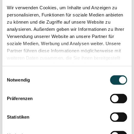
Wir verwenden Cookies, um Inhalte und Anzeigen zu
personalisieren, Funktionen für soziale Medien anbieten
zu können und die Zugriffe auf unsere Website zu
SonntagsZeitung - Anti-wrinkle cream for
analysieren. Außerdem geben wir Informationen zu Ihrer
children?
Verwendung unserer Website an unsere Partner für
soziale Medien, Werbung und Analysen weiter. Unsere
Partner führen diese Informationen möglicherweise mit
weiteren Daten zusammen, die Sie ihnen bereitgestellt
haben oder die sie im Rahmen Ihrer Nutzung der Dienste
gesammelt haben.
Einwilligungsauswahl
Notwendig
SonntagsZeitung - Anti-wrinkle cream for
children?
Präferenzen
Statistiken