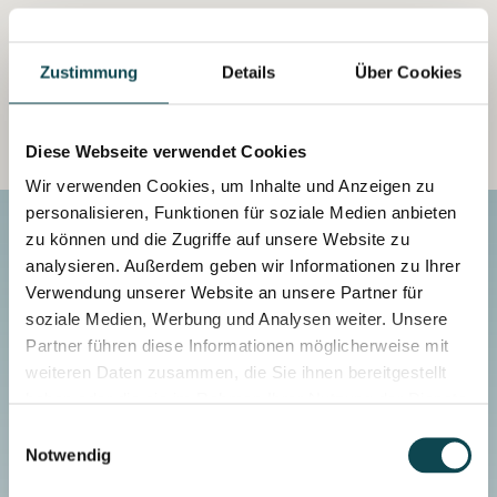
Zustimmung
Details
Über Cookies
Diese Webseite verwendet Cookies
Wir verwenden Cookies, um Inhalte und Anzeigen zu
personalisieren, Funktionen für soziale Medien anbieten
zu können und die Zugriffe auf unsere Website zu
analysieren. Außerdem geben wir Informationen zu Ihrer
Verwendung unserer Website an unsere Partner für
Die Dermatologie begeistert mich
soziale Medien, Werbung und Analysen weiter. Unsere
durch ihre ausserordentliche
Partner führen diese Informationen möglicherweise mit
weiteren Daten zusammen, die Sie ihnen bereitgestellt
Vielseitigkeit. Die Haut als
haben oder die sie im Rahmen Ihrer Nutzung der Dienste
grösstes Organ des Körpers kann
gesammelt haben.
Einwilligungsauswahl
von über 2000 verschiedenen
Notwendig
Krankheitsbildern betroffen sein –