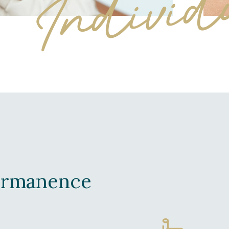
Individ
Dermanence