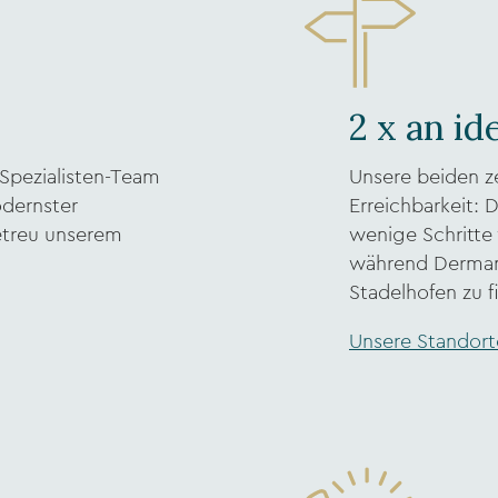
2 x an id
Spezialisten-Team
Unsere beiden ze
odernster
Erreichbarkeit: 
etreu unserem
wenige Schritte
während Derman
Stadelhofen zu f
Unsere Standort