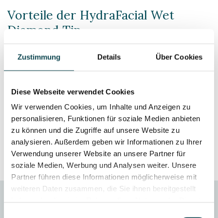
Vorteile der HydraFacial Wet
Diamond Tip
Tiefere Exfoliation:
Der Diamantaufsatz entfernt
Zustimmung
Details
Über Cookies
abgestorbene Hautzellen besonders effektiv.
Gleichzeitige Hydration:
Während des Peelings
werden pflegende Seren in die Haut eingeschleust.
Diese Webseite verwendet Cookies
Individuell anpassbar:
Die Intensität kann exakt auf
Wir verwenden Cookies, um Inhalte und Anzeigen zu
den Hauttyp abgestimmt werden.
personalisieren, Funktionen für soziale Medien anbieten
Minimale Ausfallzeit:
Keine längere
zu können und die Zugriffe auf unsere Website zu
Regenerationsphase notwendig, sofort
gesellschaftsfähig.
analysieren. Außerdem geben wir Informationen zu Ihrer
Verwendung unserer Website an unsere Partner für
soziale Medien, Werbung und Analysen weiter. Unsere
Partner führen diese Informationen möglicherweise mit
weiteren Daten zusammen, die Sie ihnen bereitgestellt
haben oder die sie im Rahmen Ihrer Nutzung der Dienste
gesammelt haben.
Einwilligungsauswahl