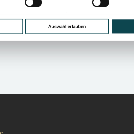
wirkenden Augenpartie verhelfen.
MEHR ERFAHREN
Auswahl erlauben
r