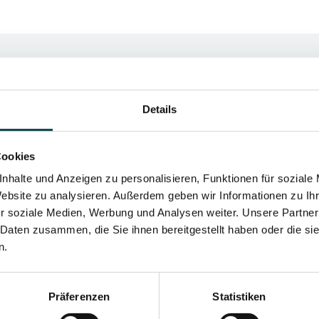
Details
Cookies
nhalte und Anzeigen zu personalisieren, Funktionen für soziale
Website zu analysieren. Außerdem geben wir Informationen zu I
r soziale Medien, Werbung und Analysen weiter. Unsere Partner
Augenlidstraffun
 Daten zusammen, die Sie ihnen bereitgestellt haben oder die s
n.
(SmoothEye)
Eine Augenlidkorrektur kann zu einem
Präferenzen
Statistiken
ausdrucksstarken Gesicht und einer g