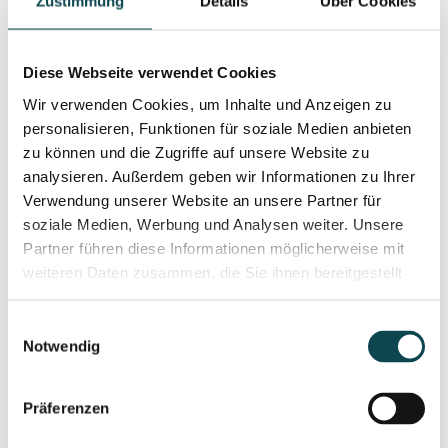
Zustimmung
Details
Über Cookies
Deutsch, English, Tschechisch
Diese Webseite verwendet Cookies
Wir verwenden Cookies, um Inhalte und Anzeigen zu
Werdegang & Ausbildungen
personalisieren, Funktionen für soziale Medien anbieten
zu können und die Zugriffe auf unsere Website zu
Ausbildung
analysieren. Außerdem geben wir Informationen zu Ihrer
Verwendung unserer Website an unsere Partner für
2019
Facharzttitel: Dermatologie und Venerologie
soziale Medien, Werbung und Analysen weiter. Unsere
Partner führen diese Informationen möglicherweise mit
2014
Verleihung des Doktorgrades MUDr.
weiteren Daten zusammen, die Sie ihnen bereitgestellt
(Medicinae Universae Doctor)
haben oder die sie im Rahmen Ihrer Nutzung der Dienste
2008–
Studium der Humanmedizin, Karls-Universität
gesammelt haben.
Einwilligungsauswahl
2014
Prag
Notwendig
Präferenzen
Berufliche Tätigkeit