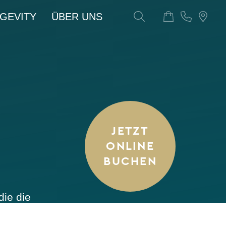
NGEVITY
ÜBER UNS
JETZT
ONLINE
BUCHEN
die die
lergie