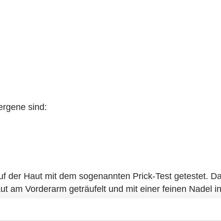
 Haut/Schleimhaut).
lergene sind:
auf der Haut mit dem sogenannten Prick-Test getestet. 
t am Vorderarm geträufelt und mit einer feinen Nadel in 
 Minuten beurteilt. Eine positive Reaktion zeigt sich wie