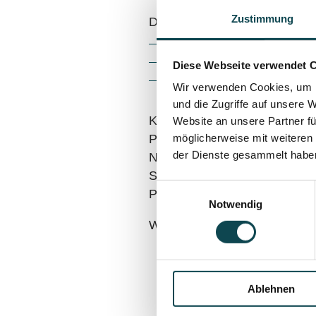
Zustimmung
Die häufigsten Kontaktallerge
Nickel
Diese Webseite verwendet 
Duftstoffe
Wir verwenden Cookies, um I
Perubalsam
und die Zugriffe auf unsere 
Kontaktallergien werden mit 
Website an unsere Partner fü
möglicherweise mit weiteren
Pflaster kleine Kammern, wel
der Dienste gesammelt habe
Nach 48 Stunden wird das Pfl
Stunden. Besteht eine Kontakt
Einwilligungsauswahl
Papeln, welche meist jucken.
Notwendig
Weitere Allergietestungen kö
Ablehnen