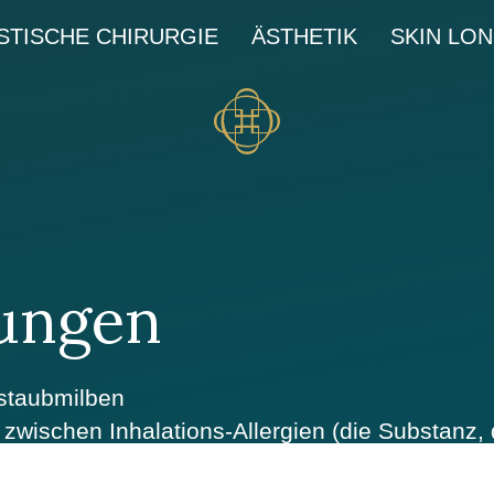
STISCHE CHIRURGIE
ÄSTHETIK
SKIN LO
tungen
sstaubmilben
zwischen Inhalations-Allergien (die Substanz, 
 und Kontaktallergien (die Substanz, die die Al