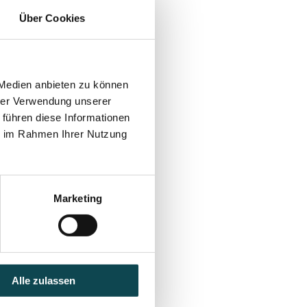
Über Cookies
 Medien anbieten zu können
hrer Verwendung unserer
uf dem Rücken mit einem
 führen diese Informationen
ie im Rahmen Ihrer Nutzung
ährend 48 Stunden belassen.
Ablesung erfolgt nach 72
m Allergen war, gerötete
Marketing
rden.
Alle zulassen