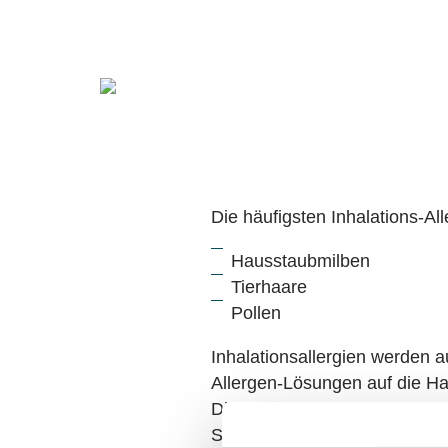
verursacht, hat direkten Kontakt mit
Die häufigsten Inhalations-Al
Hausstaubmilben
Tierhaare
Pollen
Inhalationsallergien werden 
Allergen-Lösungen auf die Hau
Die Testreaktion wird nach 20
Schwellung und Juckreiz.