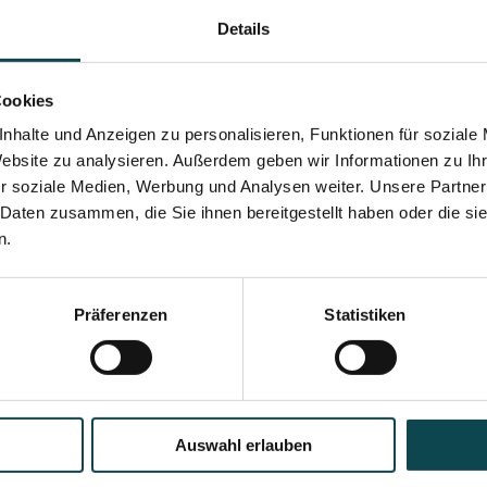
Details
ne sind:
Cookies
nhalte und Anzeigen zu personalisieren, Funktionen für soziale
Website zu analysieren. Außerdem geben wir Informationen zu I
dem Epikutantest (Patch-Test) getestet. Dabei werden a
r soziale Medien, Werbung und Analysen weiter. Unsere Partner
 Daten zusammen, die Sie ihnen bereitgestellt haben oder die s
che die einzelnen Allergene enthalten aufgeklebt und w
n.
aster entfernt und die Testung abgelesen. Eine weitere 
allergie, sieht man an der Stelle, wo die Kammer mit de
Präferenzen
Statistiken
nnen in der Dermanence mittels Bluttest durchgeführt we
Auswahl erlauben