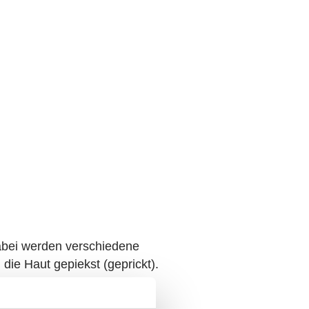
Dabei werden verschiedene
die Haut gepiekst (geprickt).
 ein Mückenstich mit Rötung,