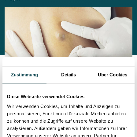
Zustimmung
Details
Über Cookies
Die Operationen werden in unserem zertifizierten
Diese Webseite verwendet Cookies
Operationssaal in lokaler Betäubung durchgeführt. Am
Wir verwenden Cookies, um Inhalte und Anzeigen zu
Operationstag darf man normal essen und die
personalisieren, Funktionen für soziale Medien anbieten
gewohnten Medikamente einnehmen. Auch
zu können und die Zugriffe auf unsere Website zu
Blutverdünner (wie z.B. Aspirin, Marcoumar oder Xarelto)
analysieren. Außerdem geben wir Informationen zu Ihrer
müssen nicht abgesetzt werden. Vor jedem Eingriff
Verwendung unserer Website an unsere Partner für