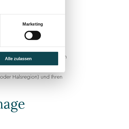
oder frisch operiertes
Marketing
Operation
ulten, sanften Grifftechniken
Alle zulassen
 oder Halsregion) und Ihren
nage