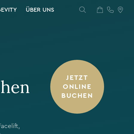
GEVITY
ÜBER UNS
JETZT
chen
ONLINE
BUCHEN
celift,