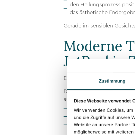
den Heilungsprozess posit
das ästhetische Endergebn
Gerade im sensiblen Gesichts
Moderne T
JetPeel in 
Ergänzend zur klassischen m
Zustimmung
Das
JetPeel
arbeitet mit eine
auftrifft. Dadurch kann:
Diese Webseite verwendet 
Wir verwenden Cookies, um I
der Lymphfluss stimuliert
und die Zugriffe auf unsere 
die Durchblutung verbess
Website an unsere Partner fü
die Haut beruhigt werden
möglicherweise mit weiteren