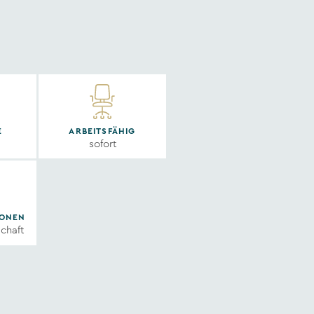
E
ARBEITSFÄHIG
sofort
IONEN
chaft