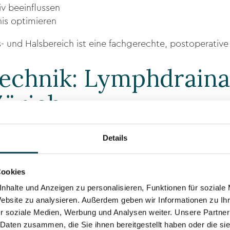
iv beeinflussen
is optimieren
- und Halsbereich ist eine fachgerechte, postoperativ
echnik: Lymphdraina
Zürich
anuellen Methode setzen wir das innovative
JetPeel-Sy
Details
m fein regulierten Luft-Wasser-Gemisch, das berührungs
Cookies
nhalte und Anzeigen zu personalisieren, Funktionen für soziale
 werden
Website zu analysieren. Außerdem geben wir Informationen zu I
ert werden
r soziale Medien, Werbung und Analysen weiter. Unsere Partner
 Daten zusammen, die Sie ihnen bereitgestellt haben oder die s