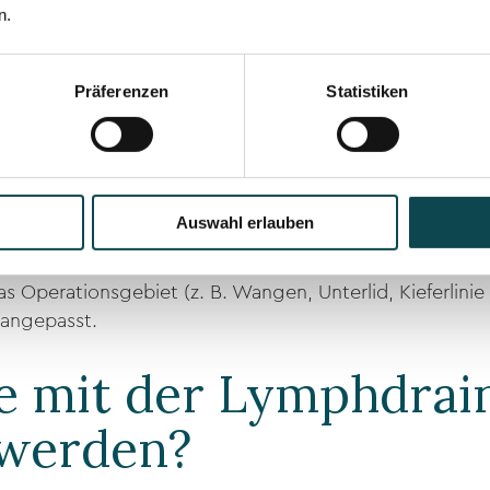
ation unterstützt werden
n.
ymphdrainage eignet sich besonders für empfindliches 
.
Präferenzen
Statistiken
Lymphdrainage nach 
zielte manuelle Lymphdrainage durch. Mit speziell gesch
Auswahl erlauben
ell aktiviert.
s Operationsgebiet (z. B. Wangen, Unterlid, Kieferlinie
 angepasst.
e mit der Lymphdrai
werden?