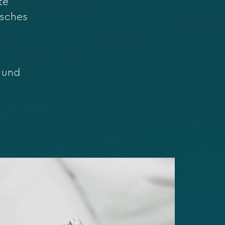
te
isches
 und