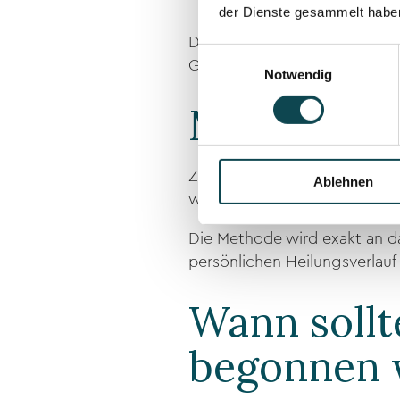
die postoperative Regener
der Dienste gesammelt habe
Diese Form der apparativen L
Einwilligungsauswahl
Gewebe im Gesicht und Hals
Notwendig
Manuelle 
Zusätzlich führen wir eine ge
Ablehnen
wird der Lymphabfluss individu
Die Methode wird exakt an da
persönlichen Heilungsverlauf
Wann sollt
begonnen 