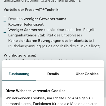
gleichzeitig stabilem, ästhetischem Ergebnis.
Vorteile der Preservé™-Technik:
Deutlich
weniger Gewebetrauma
Kürzere Heilungszeit
Weniger Schmerzen
unmittelbar nach dem Eingriff
Langanhaltende Stabilität
des Ergebnisses
Keine sichtbaren Bewegungen des Implantats
bei
Muskelanspannung (da es oberhalb des Muskels liegt)
Wichtig zu wissen:
Nicht jede Patientin ist für diese Methode geeignet – es
braucht bestimmte anatomische Voraussetzungen (z. B.
ausreichendes Brustgewebe) und es gibt
eine
Zustimmung
Details
Über Cookies
Volumenbegrenzung
bei den Implantaten.
Diese Webseite verwendet Cookies
Wir verwenden Cookies, um Inhalte und Anzeigen zu
personalisieren, Funktionen für soziale Medien anbieten