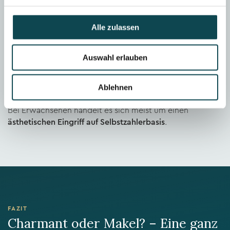
Kostenübernahme durch
Alle zulassen
Krankenkasse: Wann möglich?
Auswahl erlauben
In der Schweiz übernehmen
Krankenkassen Teilkosten
für eine Otoplastik in der Regel nur bei Kindern
, wenn
Ablehnen
eine Zusatzversicherung abgeschlossen wurde.
Bei Erwachsenen handelt es sich meist um einen
ästhetischen Eingriff auf Selbstzahlerbasis
.
FAZIT
Charmant oder Makel? – Eine ganz