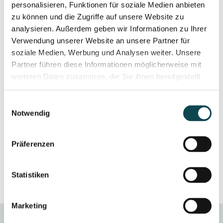
personalisieren, Funktionen für soziale Medien anbieten
Eine
Ohrenkorrektur kann aus folgenden Gründen
zu können und die Zugriffe auf unsere Website zu
sinnvoll sein
:
analysieren. Außerdem geben wir Informationen zu Ihrer
Ausgeprägtes Abstehen der Ohrmuscheln (meist mehr
Verwendung unserer Website an unsere Partner für
als 30° vom Kopf)
soziale Medien, Werbung und Analysen weiter. Unsere
Psychischer Leidensdruck / vermindertes
Partner führen diese Informationen möglicherweise mit
Selbstwertgefühl
weiteren Daten zusammen, die Sie ihnen bereitgestellt
Vermeidung von Hänseleien bei Kindern
haben oder die sie im Rahmen Ihrer Nutzung der Dienste
Wunsch nach einem harmonischeren Gesamtbild des
gesammelt haben.
Einwilligungsauswahl
Gesichts
Notwendig
Ob die Ohrenkorrektur medizinisch oder rein ästhetisch
motiviert ist –
entscheidend ist, dass der Wunsch vom
Präferenzen
Patienten selbst kommt
, nicht von aussen (z. B. von Eltern
oder Partnern).
Statistiken
Marketing