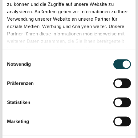
zu können und die Zugriffe auf unsere Website zu
analysieren. Außerdem geben wir Informationen zu Ihrer
Verwendung unserer Website an unsere Partner für
soziale Medien, Werbung und Analysen weiter. Unsere
Partner führen diese Informationen möglicherweise mit
weiteren Daten zusammen, die Sie ihnen bereitgestellt
haben oder die sie im Rahmen Ihrer Nutzung der Dienste
gesammelt haben.
Einwilligungsauswahl
Notwendig
Polynucleotide treatment with PolyPhil
Präferenzen
Polynucleotide therapy with PolyPhil
Statistiken
Marketing