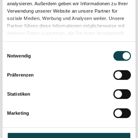
analysieren. Außerdem geben wir Informationen zu Ihrer
Verwendung unserer Website an unsere Partner für
soziale Medien, Werbung und Analysen weiter. Unsere
Partner führen diese Informationen möglicherweise mit
weiteren Daten zusammen, die Sie ihnen bereitgestellt
haben oder die sie im Rahmen Ihrer Nutzung der Dienste
gesammelt haben.
Einwilligungsauswahl
Notwendig
Sofwave ultrasound tightening
Sofwave is the groundbreaking ultrasound technology
Präferenzen
for tightening the face, neck and eyelids, as well as for
eyebrow lifting.
Statistiken
Marketing