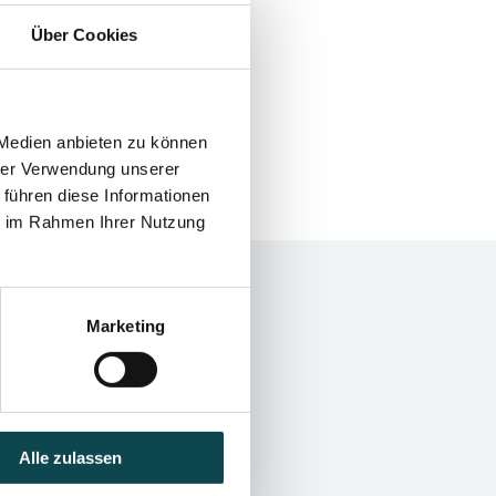
Über Cookies
3-pack
subscription
incl. 10%
price
advantage
 Medien anbieten zu können
hrer Verwendung unserer
 führen diese Informationen
ie im Rahmen Ihrer Nutzung
Marketing
Alle zulassen