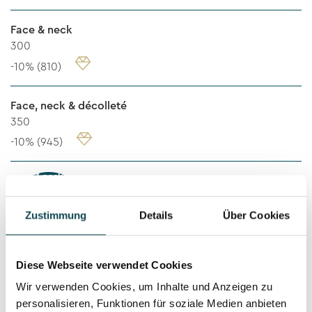
Face & neck
300
-10% (810)
Face, neck & décolleté
350
-10% (945)
3-pack
subscription
incl. 10%
price
Zustimmung
Details
Über Cookies
advantage
Diese Webseite verwendet Cookies
Wir verwenden Cookies, um Inhalte und Anzeigen zu
< TO OVERVIEW
personalisieren, Funktionen für soziale Medien anbieten