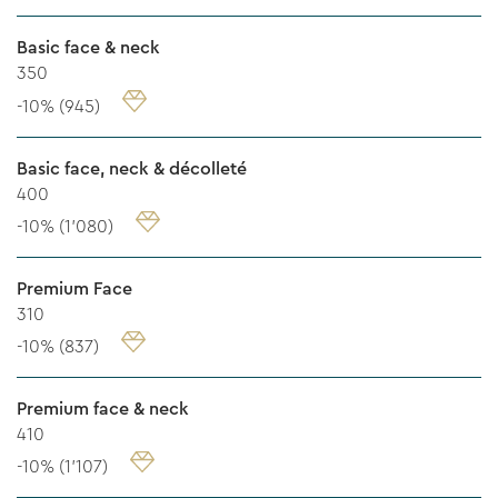
Basic face & neck
350
-10% (945)
Basic face, neck & décolleté
400
-10% (1’080)
Premium Face
310
-10% (837)
Premium face & neck
410
-10% (1’107)