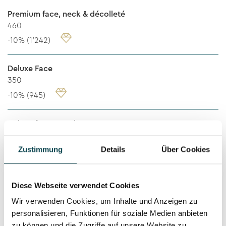
Premium face, neck & décolleté
460
-10% (1’242)
Deluxe Face
350
-10% (945)
Deluxe face & neck
450
-10% (1’215)
Zustimmung
Details
Über Cookies
Deluxe face, neck & décolleté
Diese Webseite verwendet Cookies
500
Wir verwenden Cookies, um Inhalte und Anzeigen zu
-10% (1’350)
personalisieren, Funktionen für soziale Medien anbieten
zu können und die Zugriffe auf unsere Website zu