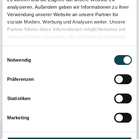
Wet Diamond additional option to Basic, Premium
analysieren. Außerdem geben wir Informationen zu Ihrer
oder Deluxe
Verwendung unserer Website an unsere Partner für
+50
soziale Medien, Werbung und Analysen weiter. Unsere
-10% (135)
Partner führen diese Informationen möglicherweise mit
weiteren Daten zusammen, die Sie ihnen bereitgestellt
3-pack
haben oder die sie im Rahmen Ihrer Nutzung der Dienste
subscription
gesammelt haben.
Einwilligungsauswahl
incl. 10%
price
Notwendig
advantage
Präferenzen
< TO OVERVIEW
Statistiken
Marketing