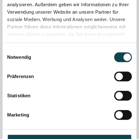
analysieren. Außerdem geben wir Informationen zu Ihrer
Verwendung unserer Website an unsere Partner für
soziale Medien, Werbung und Analysen weiter. Unsere
Partner führen diese Informationen möglicherweise mit
weiteren Daten zusammen, die Sie ihnen bereitgestellt
haben oder die sie im Rahmen Ihrer Nutzung der Dienste
gesammelt haben.
Einwilligungsauswahl
Notwendig
Präferenzen
Mesotherapy
Mesotherapy is a unique treatment method that has been
Statistiken
tried and tested for decades to supply the skin or scalp
with the necessary active ingredients.
Marketing
LEARN MORE