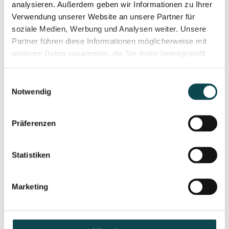
analysieren. Außerdem geben wir Informationen zu Ihrer
Verwendung unserer Website an unsere Partner für
soziale Medien, Werbung und Analysen weiter. Unsere
Partner führen diese Informationen möglicherweise mit
weiteren Daten zusammen, die Sie ihnen bereitgestellt
haben oder die sie im Rahmen Ihrer Nutzung der Dienste
gesammelt haben.
Einwilligungsauswahl
Permanent camouflage
Notwendig
With permanent camouflage, color pigments that match
your own skin tone are applied to the upper layer of the
skin using a very fine needle.
Präferenzen
Statistiken
Marketing