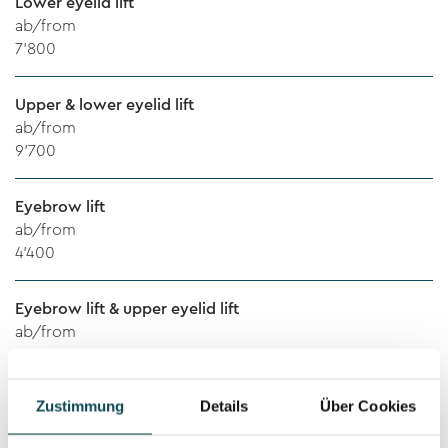
Lower eyelid lift
ab/from
7'800
Upper & lower eyelid lift
ab/from
9'700
Eyebrow lift
ab/from
4'400
Eyebrow lift & upper eyelid lift
ab/from
7'800
Zustimmung
Details
Über Cookies
Eyebrow lift & lower eyelid lift
ab/from