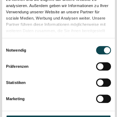
analysieren. Außerdem geben wir Informationen zu Ihrer
Verwendung unserer Website an unsere Partner für
soziale Medien, Werbung und Analysen weiter. Unsere
Partner führen diese Informationen möglicherweise mit
weiteren Daten zusammen, die Sie ihnen bereitgestellt
haben oder die sie im Rahmen Ihrer Nutzung der Dienste
gesammelt haben.
Einwilligungsauswahl
Notwendig
Breast reduction
Breast reduction is a surgical procedure in which the size
Präferenzen
and weight of the breast are reduced.
Statistiken
Marketing